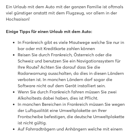
Marvilla Parks Friese Meren
Ein Urlaub mit dem Auto mit der ganzen Familie ist oftmals
Marvilla Parks Friese Meren
viel günstiger anstatt mit dem Flugzeug, vor allem in der
Holland - - Friesland - Lemmer
Hochsaison!
★
★
★
★
8.4
Einige Tipps für einen Urlaub mit dem Auto:
Überschaubares Hallenbad
In Frankreich gibt es viele Mautwege welche Sie nur in
Gemütliches Restaurant mit schöner Terrasse
bar oder mit Kreditkarte zahlen können
Das Slotermeer (See) ist zu Fuß erreichbar
Reisen Sie durch Frankreich, Österreich oder die
De Schatberg
Schweiz und benutzen Sie ein Navigationssystem für
De Schatberg
Ihre Route? Achten Sie darauf dass Sie die
Holland - - Limburg - Sevenum
Radarwarnung ausschalten, da dies in diesen Ländern
verboten ist. In manchen Ländern darf sogar die
★
★
★
★
★
Software nicht auf dem Gerät installiert sein.
8.2
Wenn Sie durch Frankreich fahren müssen Sie zwei
Hallenbad und Freibad mit Rutschen und Badesee mit Strand
Alkoholtests dabei haben, dies ist Pflicht.
Umfangreiches Unterhaltungsprogramm und Indoor-Spielpla
In manchen Bereichen in Frankreich müssen Sie wegen
An der wunderschönen Hochmoorlandschaft De Peel gelege
der Luftqualität eine Umweltplakette an Ihrer
Frontscheibe befestigen, die deutsche Umweltplakette
hu Eraclea Mare
ist nicht gültig.
hu Eraclea Mare
Auf Fahrradträgern und Anhängern welche mit einem