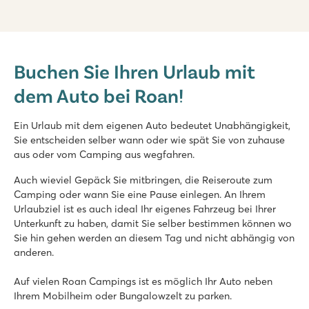
Marvilla Parks Kaatsheuvel
Marvilla Parks Kaatsheuvel
Buchen Sie Ihren Urlaub mit
Holland - - Nordbrabant - Kaatsheuvel
dem Auto bei Roan!
★
★
★
★
8.4
Beheiztes Hallenbad, coole Außenrutschen und Wasserspielp
Ein Urlaub mit dem eigenen Auto bedeutet Unabhängigkeit,
Schöne Lage in der Nähe der Loonse und Drunense Dünen
Sie entscheiden selber wann oder wie spät Sie von zuhause
Nur 8 Minuten mit dem Auto vom Efteling-Vergnügungspark e
aus oder vom Camping aus wegfahren.
Valamar Camping Lanterna
Auch wieviel Gepäck Sie mitbringen, die Reiseroute zum
Valamar Camping Lanterna
Camping oder wann Sie eine Pause einlegen. An Ihrem
Kroatien - Kroatische Küste - Istrien - Poreč
Urlaubziel ist es auch ideal Ihr eigenes Fahrzeug bei Ihrer
Unterkunft zu haben, damit Sie selber bestimmen können wo
★
★
★
★
Sie hin gehen werden an diesem Tag und nicht abhängig von
8.6
anderen.
Großer Poolkomplex mit mehreren Rutschen
Unterkünfte nahe des Familienschwimmbades
Auf vielen Roan Campings ist es möglich Ihr Auto neben
Nur 20 Autominuten vom lebhaften Poreč
Ihrem Mobilheim oder Bungalowzelt zu parken.