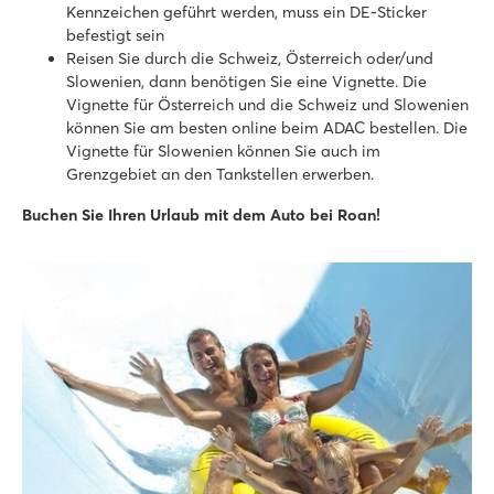
Italien - Norditalien - Adriaküste - Eraclea Mare
Kennzeichen geführt werden, muss ein DE-Sticker
befestigt sein
★
★
★
★
★
Reisen Sie durch die Schweiz, Österreich oder/und
Neu: 9.000 m² großer Wasserpark mit Rutschen
Slowenien, dann benötigen Sie eine Vignette. Die
Mobilheime in autofreien, stimmungsvollen Straßen
Vignette für Österreich und die Schweiz und Slowenien
In der Nähe des berühmten Venedig, Murano und Burano
können Sie am besten online beim ADAC bestellen. Die
Vignette für Slowenien können Sie auch im
Bijela Uvala
Grenzgebiet an den Tankstellen erwerben.
Bijela Uvala
Kroatien - Kroatische Küste - Istrien - Poreč
Buchen Sie Ihren Urlaub mit dem Auto bei Roan!
★
★
★
★
8.8
3 Poollandschaften mit neuen Rutschen
Tolle Restaurants und Bars auf dem Campingplatz
Mit dem Touristenzug ins historische Poreč
Zaton Holiday Resort
Zaton Holiday Resort
Kroatien - Kroatische Küste - Dalmatien - Zadar
★
★
★
★
8.4