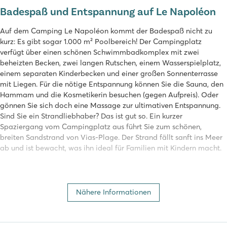
Badespaß und Entspannung auf Le Napoléon
Auf dem Camping Le Napoléon kommt der Badespaß nicht zu
kurz: Es gibt sogar 1.000 m² Poolbereich! Der Campingplatz
verfügt über einen schönen Schwimmbadkomplex mit zwei
beheizten Becken, zwei langen Rutschen, einem Wasserspielplatz,
einem separaten Kinderbecken und einer großen Sonnenterrasse
mit Liegen. Für die nötige Entspannung können Sie die Sauna, den
Hammam und die Kosmetikerin besuchen (gegen Aufpreis). Oder
gönnen Sie sich doch eine Massage zur ultimativen Entspannung.
Sind Sie ein Strandliebhaber? Das ist gut so. Ein kurzer
Spaziergang vom Campingplatz aus führt Sie zum schönen,
breiten Sandstrand von Vias-Plage. Der Strand fällt sanft ins Meer
ab und ist bewacht, was ihn ideal für Familien mit Kindern macht.
Umfangreiches Sport- und
Unterhaltungsprogramm
Nähere Informationen
Der Camping Le Napoléon bietet ein umfangreiches
Unterhaltungsprogramm, an dem die ganze Familie teilnehmen