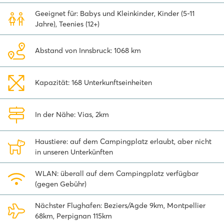
Geeignet für: Babys und Kleinkinder, Kinder (5-11
Le Napoléon gehört zu Homair
Jahre), Teenies (12+)
Dieser Campingplatz gehört zu unseren eigenen Homair-
Campingplätzen. Ein Urlaub auf einem Homair-Campingplatz
Abstand von Innsbruck: 1068 km
garantiert: Spaß für die ganze Familie, Wasserparks mit
spektakulären Rutschen, Unterhaltung für alle Altersgruppen,
Wohlbefinden und natürlich ein voll ausgestattetes Mobilheim!
Kapazität: 168 Unterkunftseinheiten
Genießen in der Premium Zone
In der Nähe: Vias, 2km
Alle unsere erstklassigen Mobilheime befinden sich in einer
Premium-Zone. Dieser eigener Bereich ist toll angelegt: mit
Haustiere: auf dem Campingplatz erlaubt, aber nicht
schönen Gehwegen und Pflanzen sowie autofrei, sodass Kinder hier
in unseren Unterkünften
sicher spielen können!
Neu! Die Wait-App – Ihr kostenloses digitales
WLAN: überall auf dem Campingplatz verfügbar
Zeitschriftenportal
(gegen Gebühr)
Während Ihres Urlaubs haben Sie direkten Zugriff auf kostenlose
Nächster Flughafen: Beziers/Agde 9km, Montpellier
Zeitschriften auf dem eigenen Tablet oder Smartphone. Die
68km, Perpignan 115km