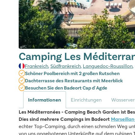
Camping Les Méditerra
Frankreich
,
Südfrankreich
,
Languedoc-Roussillon
,
Schöner Poolbereich mit 2 großen Rutschen
Dachterrasse des Restaurants mit Meerblick
Besuchen Sie den Badeort Cap d' Agde
Informationen
Einrichtungen
Wasserve
Les Méditerranées - Camping Beach Garden ist Bes
Dies sind mehrere Campings im Badeort
Marseillan
echter Top-Camping, durch einen schmalen Weg untert
von uns angebotenen Unterkünfte auf dem ruhigen Te