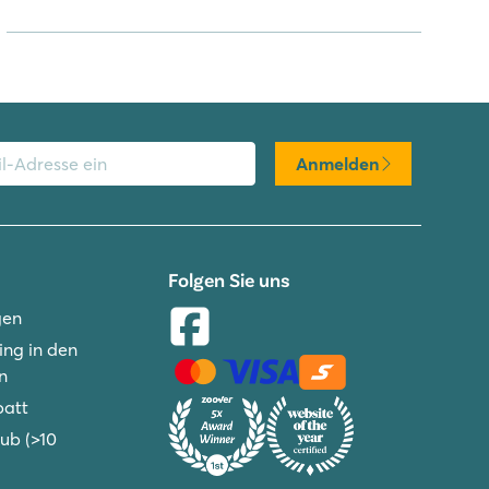
Anmelden
Folgen Sie uns
gen
ng in den
n
batt
ub (>10