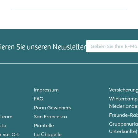
E-Mail-Adresse
eren Sie unseren Newsletter
Impressum
Versicherun
FAQ
Wintercampi
Niederlande
Roan Gewinners
Freunde-Ra
steam
San Francesco
Gruppenurla
uto
Piantelle
Unterkünfte)
r vor Ort
La Chapelle