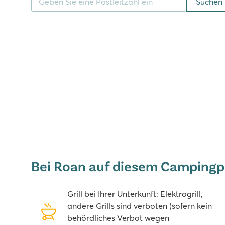
Suchen
Region um Les Méditerranées - Ca
Marseillan Plage ist ein quirliger Ort, den Sie vom 
können. Schlendern Sie durch die vielen kleinen Gesc
dortigen Restaurants ein. In der Hochsaison ist das
einen Besuch wert, denn im Juli und August gibt es de
Freizeitpark mit u.a. Achterbahn und Riesenrad. Bes
Wasserpark Aqualand, den Dinopark, Toon’s Land o
echten Haien. Für die jugendlichen Gäste gibt es in 
Bei Roan auf diesem Campingp
Grill bei Ihrer Unterkunft: Elektrogrill,
andere Grills sind verboten (sofern kein
behördliches Verbot wegen