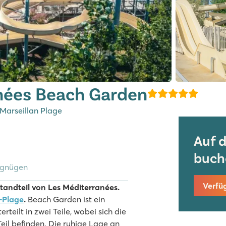
nées Beach Garden
 Marseillan Plage
Auf 
buch
rgnügen
Verfü
tandteil von Les Méditerranées.
-Plage
.
Beach Garden ist ein
eilt in zwei Teile, wobei sich die
il befinden. Die ruhige Lage an