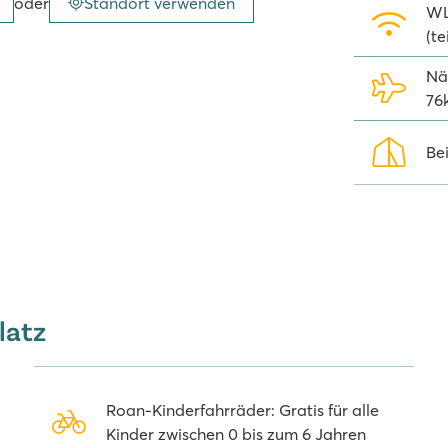
oder
Standort verwenden
WL
mping Beach Garden
(t
Camping aus zu Fuß erreichen
Nä
häfte oder kehren Sie in eines der
76
 Örtchen Cap d’Agde sicherlich
n „Ile des Loisires“, einen großen
Bei
uchen Sie mit Ihren Kids auch den
der das Meeresaquarium mit u.a.
Marseillan-Plage diverse Discos.
latz
Roan-Kinderfahrräder: Gratis für alle
Kinder zwischen 0 bis zum 6 Jahren