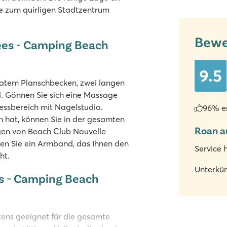
he zum quirligen Stadtzentrum
Bewe
ées - Camping Beach
9.5
atem Planschbecken, zwei langen
 Gönnen Sie sich eine Massage
sbereich mit Nagelstudio.
96% e
 hat, können Sie in der gesamten
Roan a
gen von Beach Club Nouvelle
en Sie ein Armband, das Ihnen den
Service 
ht.
Unterkün
es - Camping Beach
ens geeignet für die gesamte