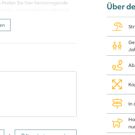
inden Sie hier hervorragende
Über d
e Kids, die tagsüber im Miniclub
ganisiert. Wer keine Lust hat zu
linarisch verwöhnen lassen und
en
St
ar vorbeischauen.
Gee
digitales
Ja
Ab
f kostenlose Zeitschriften auf dem
it-App
ist ideal für die ganze
Ka
In
ne aus zahlreiche berühmte Orte
nano. Unternehmen Sie auch
Ha
hon einmal in der Gegend sind! Wer
nu
ehlen wir einen Ausflug nach