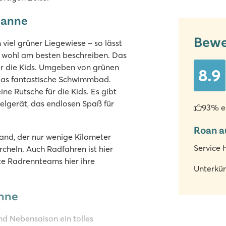
panne
Bewe
viel grüner Liegewiese – so lässt
wohl am besten beschreiben. Das
für die Kids. Umgeben von grünen
8.9
das fantastische Schwimmbad.
ne Rutsche für die Kids. Es gibt
lgerät, das endlosen Spaß für
93% e
Roan a
rand, der nur wenige Kilometer
Service 
orcheln. Auch Radfahren ist hier
nze Radrennteams hier ihre
Unterkün
anne
d Nebensaison ein tolles