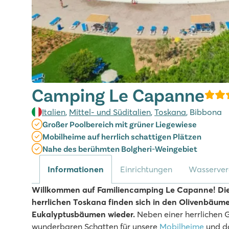
Camping Le Capanne
Italien
,
Mittel- und Süditalien
,
Toskana
, Bibbona
Großer Poolbereich mit grüner Liegewiese
Mobilheime auf herrlich schattigen Plätzen
Nahe des berühmten Bolgheri-Weingebiet
Informationen
Einrichtungen
Wasserve
Willkommen auf Familiencamping Le Capanne! Di
herrlichen Toskana finden sich in den Olivenbäume
Eukalyptusbäumen wieder.
Neben einer herrlichen 
wunderbaren Schatten für unsere
Mobilheime
und do