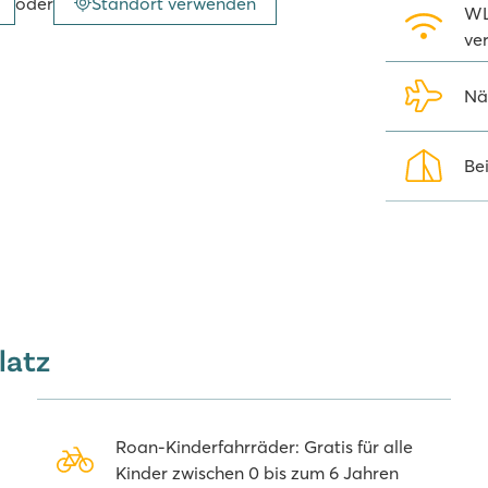
oder
Standort verwenden
 die passenden Weine serviert
WL
errliche Zypressenallee, die Sie
ver
ßen Sie die Ruhe dieser Region,
nbekanntes Phänomen.
Nä
Bei
latz
Roan-Kinderfahrräder: Gratis für alle
Kinder zwischen 0 bis zum 6 Jahren