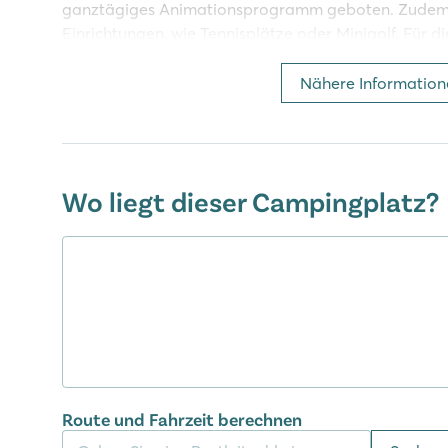
ganztägiges Animationsprogramm geboten. Zudem f
Einrichtungen, wie Tennisplätze oder Minigolf. Für di
beschäftigt sind, wird allabendlich eine Minidisko or
kochen, kann sich im campingeigenen Restaurant ku
Nähere Information
danach noch auf einen Absacker in der geselligen B
Neu! Die Wait-App – Ihr kostenloses 
Zeitschriftenportal
Wo liegt dieser Campingplatz?
Während Ihres Urlaubs haben Sie direkten Zugriff au
eigenen Tablet oder Smartphone. Die kostenlose
Wa
Familie!
Region um Camping Le Capanne
In nur einer Autostunde erreichen Sie von Le Capan
der Umgebung, wie Siena, Volterra oder San Gimig
unbedingt einen Ausflug zur Insel Elba, wenn Sie sc
Route und Fahrzeit berechnen
lieber in der Nähe von Le Capanne bleibt, dem empf