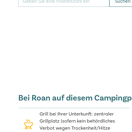
Suchen
Bolgheri, wo Sie fantastisch essen können und dazu
bekommen. Auf dem Weg dorthin passieren Sie eine h
oft auf Urlaubsfotos aus dieser Region sehen. Genie
Massentourismus ist hier nämlich noch ein recht u
Bei Roan auf diesem Campingp
Grill bei Ihrer Unterkunft: zentraler
Grillplatz (sofern kein behördliches
Verbot wegen Trockenheit/Hitze