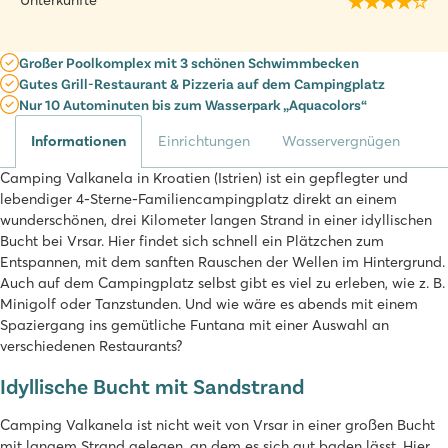
Unterkünfte
Großer Poolkomplex mit 3 schönen Schwimmbecken
Gutes Grill-Restaurant & Pizzeria auf dem Campingplatz
Nur 10 Autominuten bis zum Wasserpark „Aquacolors“
Informationen
Einrichtungen
Wasservergnügen
Camping Valkanela in Kroatien (Istrien) ist ein gepflegter und
lebendiger 4-Sterne-Familiencampingplatz direkt an einem
wunderschönen, drei Kilometer langen Strand in einer idyllischen
Bucht bei Vrsar. Hier findet sich schnell ein Plätzchen zum
Entspannen, mit dem sanften Rauschen der Wellen im Hintergrund.
Auch auf dem Campingplatz selbst gibt es viel zu erleben, wie z. B.
Minigolf oder Tanzstunden. Und wie wäre es abends mit einem
Spaziergang ins gemütliche Funtana mit einer Auswahl an
verschiedenen Restaurants?
Idyllische Bucht mit Sandstrand
Camping Valkanela ist nicht weit von Vrsar in einer großen Bucht
mit langem Strand gelegen, an dem es sich gut baden lässt. Hier