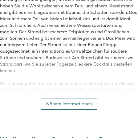
haben Sie die Wahl zwischen einem Fels- und einem Kieselstrand
und gibt es eine Liegewiese mit Bäume, die Schatten spenden. Das
Meer in diesem Teil von Istrien ist kristallklar und ist damit ideal
zum Schnorcheln. Auch verschiedene Wassersportarten sind
möglich. Der Strand hat mehrere Felsplateaus und Grasflächen
zum Sonnen und es gibt einen Sonnenliegenverleih. Das Meer wird
nur langsam tiefer. Der Strand ist mit einer Blauen Flagge
ausgezeichnet, ein internationales Umweltzeichen für saubere
Strände und sauberes Badewasser. Am Strand gibt es zudem zwei
Strandbars, wo Sie zu jeder Tageszeit leckere Cocktails bestellen
können.
Der Campingplatz hat auch einen eigenen Strand, an dem Hunde
erlaubt sind. Auf Camping Valkanela gibt es außerdem ein großes
Schwimmbad mit einem drei Meter tiefen Juniorbecken, das ideal
zum Tauchen ist. Für die kleinsten Badegäste gibt es ein eigenes
Nähere Informationen
Planschbecken, in dem sie unter Aufsicht der Eltern sicher
planschen und spielen können. Zum Relaxen gibt es eine große
Liegewiese mit schattigen Plätzen, und für einen Drink oder Snack
sind Sie an der Poolbar jederzeit willkommen.