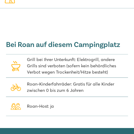
gotischen Palästen am Marafor-Platz ebenfalls ganz sicher einen
Besuch wert.
Buchen Sie Ihren Urlaub auf diesem tollen Campingplatz in
Kroatien direkt online!
Bei Roan auf diesem Campingplatz
Grill bei Ihrer Unterkunft: Elektrogrill, andere
Grills sind verboten (sofern kein behördliches
Verbot wegen Trockenheit/Hitze besteht)
Roan-Kinderfahrräder: Gratis für alle Kinder
zwischen 0 bis zum 6 Jahren
Roan-Host: ja