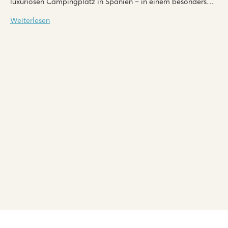
luxuriösen Campingplatz in Spanien – in einem besonders
komfortablen Mobilheim.
Weiterlesen
Playa Montroig Camping Resort
Playa Montroig Camping Resort