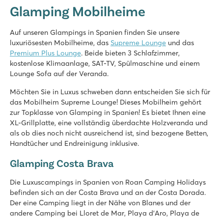
Glamping Mobilheime
Spanien - - Costa Dorada - Montroig del Camp
★
★
★
★
★
Auf unseren Glampings in Spanien finden Sie unsere
9.2
luxuriösesten Mobilheime, das
Supreme Lounge
und das
Schöner Poolbereich mit 4 großen Schwimmbecken
Premium Plus Lounge
. Beide bieten 3 Schlafzimmer,
Die Mobilheime liegen in hübschen, von Palmen gesäumten 
kostenlose Klimaanlage, SAT-TV, Spülmaschine und einem
Cambrils und Reus liegen unweit des Campings
Lounge Sofa auf der Veranda.
Internacional de Calonge
Möchten Sie in Luxus schweben dann entscheiden Sie sich für
Internacional de Calonge
das Mobilheim Supreme Lounge! Dieses Mobilheim gehört
Spanien - - Costa Brava - Platja d’Aro
zur Topklasse von Glamping in Spanien! Es bietet Ihnen eine
XL-Grillplatte, eine vollständig überdachte Holzveranda und
★
★
★
★
als ob dies noch nicht ausreichend ist, sind bezogene Betten,
7.6
Handtücher und Endreinigung inklusive.
Terrassencampingplatz mit mehreren Schwimmbecken und R
An einem wunderschönen Strand gelegen
Glamping Costa Brava
Nahe des quirligen Playa d’ Aro
Die Luxuscampings in Spanien von Roan Camping Holidays
Vilanova Park
befinden sich an der Costa Brava und an der Costa Dorada.
Vilanova Park
Der eine Camping liegt in der Nähe von Blanes und der
Spanien - - Costa Dorada - Vilanova i la Geltrú
andere Camping bei Lloret de Mar, Playa d’Aro, Playa de