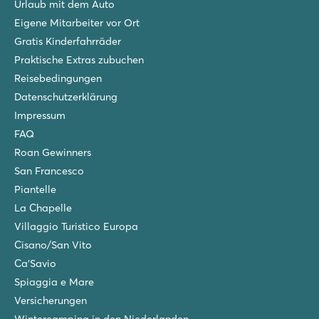
Tucan
Urlaub mit dem Auto
Spanien - - Costa Brava - Lloret de Mar
Eigene Mitarbeiter vor Ort
Gratis Kinderfahrräder
★
★
★
7.8
Praktische Extras zubuchen
Lagunenbad mit 2 Rutschen
Reisebedingungen
Spektakuläre Aussicht über die Berge
Datenschutzerklärung
Nahe des quirligen Lloret de Mar (2 km)
Impressum
Caballo de Mar
FAQ
Caballo de Mar
Roan Gewinners
Spanien - - Costa Brava - Pineda de Mar
San Francesco
★
★
★
Piantelle
8.8
La Chapelle
Poolkomplex mit schnellen Rutschen und Kinderbecken
Villaggio Turistico Europa
Toller Campingplatz in hervorragender Lage
Cisano/San Vito
Pineda de Mar zu Fuß erreichbar
Ca'Savio
Spiaggia e Mare
Versicherungen