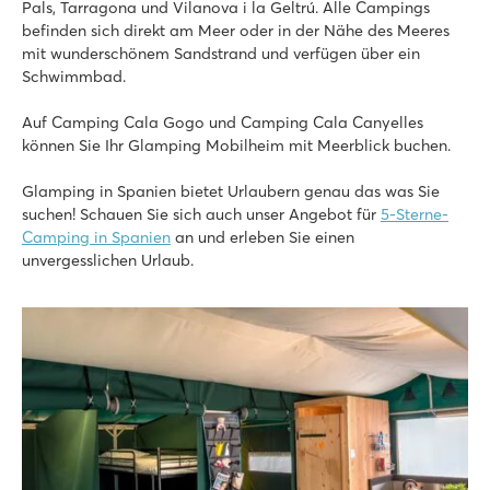
★
★
★
★
★
Pals, Tarragona und Vilanova i la Geltrú. Alle Campings
8.9
befinden sich direkt am Meer oder in der Nähe des Meeres
2 Schwimmbäder mit Rasenflächen und schnellen Rutschen
mit wunderschönem Sandstrand und verfügen über ein
Tolles Animationsprogramm für Jung & Alt
Schwimmbad.
Barcelona ist nur 35 km entfernt
Auf Camping Cala Gogo und Camping Cala Canyelles
La Masia
können Sie Ihr Glamping Mobilheim mit Meerblick buchen.
La Masia
Spanien - - Costa Brava - Blanes
Glamping in Spanien bietet Urlaubern genau das was Sie
suchen! Schauen Sie sich auch unser Angebot für
5-Sterne-
★
★
★
Camping in Spanien
an und erleben Sie einen
8.9
unvergesslichen Urlaub.
2 tolle Poolbereiche mit Kinderbecken
Unterkünfte 5 Gehminuten vom Strand entfernt
In der Mitte des neuen Zentrums von Blanes
Cala Canyelles
Cala Canyelles
Spanien - - Costa Brava - Lloret de Mar
★
★
★
8.1
Poolbereich mit zwei tollen Rutschen