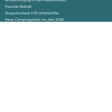
Wintercamping in den Niederlanden
Freunde-Rabatt
Gruppenurlaub (>10 Unterkünfte)
Neue Campingplätze im Jahr 2026!
Folgen Sie uns
Roan Luxury Camping Holidays - Tel.:
+43 (0)7208-80052
-
info@roan.at
Sitemap
Cookie settings