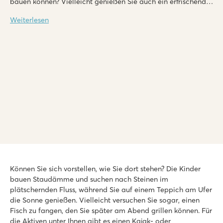
bauen können? Vielleicht genießen Sie auch ein erfrischendes
Bad an einem heißen Sommertag. Auf einem Campingplatz
Weiterlesen
an einem Fluss ist für jeden etwas dabei.
Le Ranc Davaine
Le Ranc Davaine
Können Sie sich vorstellen, wie Sie dort stehen? Die Kinder
Frankreich - Südfrankreich - Ardèche - Ruoms
bauen Staudämme und suchen nach Steinen im
★
★
★
★
★
plätschernden Fluss, während Sie auf einem Teppich am Ufer
9.2
die Sonne genießen. Vielleicht versuchen Sie sogar, einen
Schöner Innen- und Außenpool mit coolen Rutschen
Fisch zu fangen, den Sie später am Abend grillen können. Für
Unterkünfte auf schattigen Stellplätzen
die Aktiven unter Ihnen gibt es einen Kajak- oder