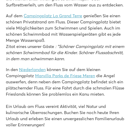
Unweit Ruoms mit tollen Läden und Restaurants
Surfbrettverleih, um den Fluss vom Wasser aus zu entdecken.
Verdon Parc
Auf dem
Campingplatz La Grand Terre
genießen Sie einen
Verdon Parc
schönen Privatstrand am Fluss. Dieser Campingplatz bietet
Frankreich - Südfrankreich - Provence - Gréoux-les-Bains
viele Möglichkeiten zum Schwimmen und Spielen. Auch im
schönen Schwimmbad mit Wasserspielgeräten gibt es jede
★
★
★
★
★
Menge Wasserspaß.
8.6
Zitat eines unserer Gäste
: "Schöner Campingplatz mit einem
Gepflegte Poollandschaft mit Rutschen und Lagunenbecken
schönen Schwimmbad für die Kinder. Schöner Flussabschnitt,
Unterhaltsame Sportturniere in der Hochsaison
in dem man schwimmen kann.
Ganz in der Nähe: der Fluss Verdon und der See d’Esparron
In den
Niederlanden
können Sie auf dem kleinen
Le Ty Nadan
Campingplatz
Marvilla Parks de Friese Meren
die Angel
Le Ty Nadan
auswerfen, denn neben dem Campingplatz befindet sich ein
Frankreich - Nordfrankreich - Bretagne - Locunolé
plätschernder Fluss. Für eine Fahrt durch die schmalen Flüsse
Frieslands können Sie problemlos ein Kanu mieten.
★
★
★
★
8.1
Ein Urlaub am Fluss vereint Aktivität, viel Natur und
Beheizter Poolkomplex mit Rutschen und großer Liegewiese
kulinarische Überraschungen. Buchen Sie noch heute Ihren
Viele Aktivitäten auf und nahe des Campingplatzes zu erleb
Urlaub und erleben Sie einen unvergesslichen Familienurlaub
Direkte Lage am Fluss D'Elle und in Strandnähe
voller Erinnerungen!