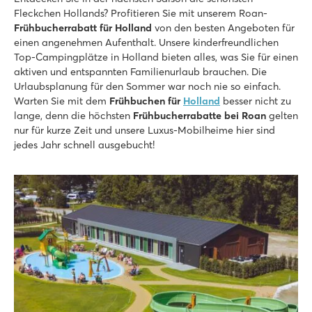
Fleckchen Hollands? Profitieren Sie mit unserem Roan-
★
★
★
★
★
Frühbucherrabatt für Holland
von den besten Angeboten für
9.1
einen angenehmen Aufenthalt. Unsere kinderfreundlichen
Hallen- und Freibad und neuer Wasserspielplatz im Jahr 202
Top-Campingplätze in Holland bieten alles, was Sie für einen
Vielfältiges Animationsprogramm für Jung & Alt
aktiven und entspannten Familienurlaub brauchen. Die
Großartiger Sternecamping auf der Veluwe
Urlaubsplanung für den Sommer war noch nie so einfach.
Warten Sie mit dem
Frühbuchen für
Holland
besser nicht zu
TerSpegelt
lange, denn die höchsten
Frühbucherrabatte bei Roan
gelten
TerSpegelt
nur für kurze Zeit und unsere Luxus-Mobilheime hier sind
Holland - - Nordbrabant - Eersel
jedes Jahr schnell ausgebucht!
★
★
★
★
★
9
Hallenbad und überdachter SterrenStrand
Einrichtungen und Animation für Groß & Klein
In den wunderschönen Kempen in Brabant gelegen