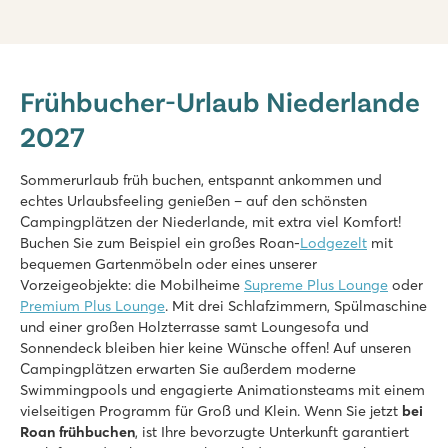
Marvilla Parks Kaatsheuvel
Marvilla Parks Kaatsheuvel
Frühbucher-Urlaub Niederlande
Holland - - Nordbrabant - Kaatsheuvel
2027
★
★
★
★
8.4
Beheiztes Hallenbad, coole Außenrutschen und Wasserspielp
Sommerurlaub früh buchen, entspannt ankommen und
Schöne Lage in der Nähe der Loonse und Drunense Dünen
echtes Urlaubsfeeling genießen – auf den schönsten
Nur 8 Minuten mit dem Auto vom Efteling-Vergnügungspark e
Campingplätzen der Niederlande, mit extra viel Komfort!
Buchen Sie zum Beispiel ein großes Roan-
Lodgezelt
mit
De Schatberg
bequemen Gartenmöbeln oder eines unserer
De Schatberg
Vorzeigeobjekte: die Mobilheime
Supreme Plus Lounge
oder
Holland - - Limburg - Sevenum
Premium Plus Lounge
. Mit drei Schlafzimmern, Spülmaschine
und einer großen Holzterrasse samt Loungesofa und
★
★
★
★
★
Sonnendeck bleiben hier keine Wünsche offen! Auf unseren
8.2
Campingplätzen erwarten Sie außerdem moderne
Hallenbad und Freibad mit Rutschen und Badesee mit Strand
Swimmingpools und engagierte Animationsteams mit einem
Umfangreiches Unterhaltungsprogramm und Indoor-Spielpla
vielseitigen Programm für Groß und Klein. Wenn Sie jetzt
bei
An der wunderschönen Hochmoorlandschaft De Peel gelege
Roan frühbuchen
, ist Ihre bevorzugte Unterkunft garantiert