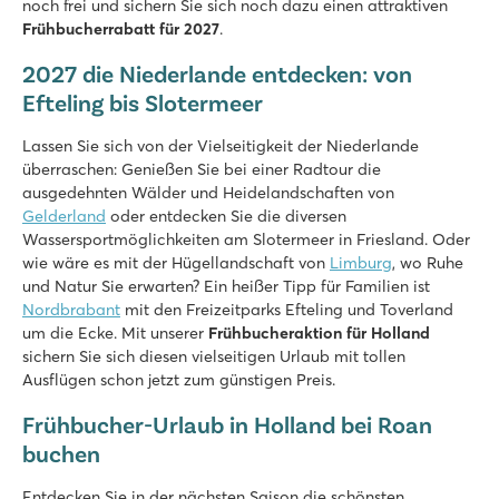
De Twee Bruggen
noch frei und sichern Sie sich noch dazu einen attraktiven
De Twee Bruggen
Frühbucherrabatt für 2027
.
Holland - - Gelderland - Winterswijk
2027 die Niederlande entdecken: von
★
★
★
★
★
Efteling bis Slotermeer
9.7
Innen- und Außenpool mit Rutschen
Lassen Sie sich von der Vielseitigkeit der Niederlande
Themenpark Bumblebee World nur 20 Autominuten entfernt!
überraschen: Genießen Sie bei einer Radtour die
Mitten in der Nationalen Landschaft Winterswijk
ausgedehnten Wälder und Heidelandschaften von
Gelderland
oder entdecken Sie die diversen
Marvilla Parks Friese Meren
Wassersportmöglichkeiten am Slotermeer in Friesland. Oder
Marvilla Parks Friese Meren
wie wäre es mit der Hügellandschaft von
Limburg
, wo Ruhe
Holland - - Friesland - Lemmer
und Natur Sie erwarten? Ein heißer Tipp für Familien ist
Nordbrabant
mit den Freizeitparks Efteling und Toverland
★
★
★
★
um die Ecke. Mit unserer
Frühbucheraktion für Holland
8.4
sichern Sie sich diesen vielseitigen Urlaub mit tollen
Überschaubares Hallenbad
Ausflügen schon jetzt zum günstigen Preis.
Gemütliches Restaurant mit schöner Terrasse
Das Slotermeer (See) ist zu Fuß erreichbar
Frühbucher-Urlaub in Holland bei Roan
buchen
Vakantiepark Ackersate
Vakantiepark Ackersate
Entdecken Sie in der nächsten Saison die schönsten
Holland - - Gelderland - Voorthuizen