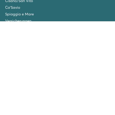
Cisano/San Vito
Ca'Savio
Spiaggia e Mare
Versicherungen
Wintercamping in den Niederlanden
Freunde-Rabatt
Gruppenurlaub (>10 Unterkünfte)
Neue Campingplätze im Jahr 2026!
Folgen Sie uns