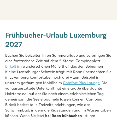
hu Birkelt village
hu Birkelt village
Frühbucher-Urlaub Luxemburg
Luxemburg - - Müllerthal - Larochette
2027
★
★
★
★
★
8.9
Schönes beheiztes Hallenbad
Buchen Sie beizeiten Ihren Sommerurlaub und verbringen Sie
Animationsteam und Indoor-Spielplatz
eine fantastische Zeit auf dem 5-Sterne-Campingplatz
Ideal für einen Kurzurlaub!
Birkelt
im wunderschönen Müllerthal, das den Beinamen
Kleine Luxemburger Schweiz trägt. Mit Roan übernachten Sie
in Luxemburg komfortabel hoch drei – zum Beispiel in
unserem geräumigen Mobilheim
Comfort Plus Lounge
. Die
vollausgestattete Unterkunft hat eine große überdachte
Holzterrasse, auf der Sie nach einem erlebnisreichen Tag
gemeinsam die Seele baumeln lassen können. Camping
Birkelt besitzt tolle Freizeiteinrichtungen, wie das
Schwimmbad, in dem die Kids stundenlang im Wasser toben
können. Wenn Sie jetzt
bei Roan frühbuchen
, ist Ihre