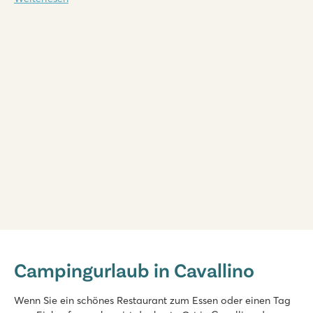
hu Eraclea Mare
hu Eraclea Mare
Campingurlaub in Cavallino
Italien - Norditalien - Adriaküste - Eraclea Mare
★
★
★
★
★
Wenn Sie ein schönes Restaurant zum Essen oder einen Tag
Neu: 9.000 m² großer Wasserpark mit Rutschen