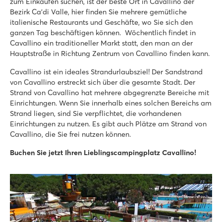
zum Einkaufen suchen, ist der beste Ort in Cavallino der
Mobilheime in autofreien, stimmungsvollen Straßen
Bezirk Ca'di Valle, hier finden Sie mehrere gemütliche
In der Nähe des berühmten Venedig, Murano und Burano
italienische Restaurants und Geschäfte, wo Sie sich den
ganzen Tag beschäftigen können. Wöchentlich findet in
Pra'delle Torri
Cavallino ein traditioneller Markt statt, den man an der
Pra'delle Torri
Hauptstraße in Richtung Zentrum von Cavallino finden kann.
Italien - Norditalien - Adriaküste - Caorle
Cavallino ist ein ideales Strandurlaubsziel! Der Sandstrand
★
★
★
★
von Cavallino erstreckt sich über die gesamte Stadt. Der
9.1
Strand von Cavallino hat mehrere abgegrenzte Bereiche mit
Riesiges Schwimmparadies von über 36.000 m² mit coolen R
Einrichtungen. Wenn Sie innerhalb eines solchen Bereichs am
Mini-Freizeitpark mit diversen Spielgeräten
Strand liegen, sind Sie verpflichtet, die vorhandenen
Mit dem Bummelzug nach Caorle
Einrichtungen zu nutzen. Es gibt auch Plätze am Strand von
Union Lido Mare
Cavallino, die Sie frei nutzen können.
Union Lido Mare
Buchen Sie jetzt Ihren Lieblingscampingplatz Cavallino!
Italien - Norditalien - Adriaküste - Cavallino
★
★
★
★
★
9.4
2 fantastische Wasserparks mit langen Rutschen und Lagune
Mobilheime unweit des Aquaparks Laguna
Nahe des lebhaften Badeortes Jesolo