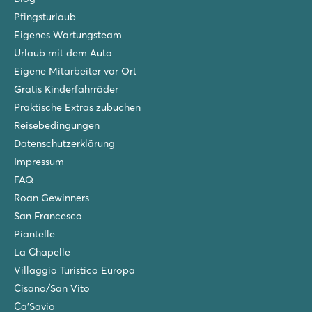
★
★
★
Pfingsturlaub
8.3
2 Poolbereiche mit Kinderbecken und Rutschen
Eigenes Wartungsteam
Mobilheime oftmals herrlich schattig gelegen
Urlaub mit dem Auto
5 Minuten bis zur Fähre nach Venedig/Murano
Eigene Mitarbeiter vor Ort
Marina di Venezia
Gratis Kinderfahrräder
Marina di Venezia
Praktische Extras zubuchen
Italien - Norditalien - Adriaküste - Cavallino
Reisebedingungen
★
★
★
★
★
Datenschutzerklärung
9.4
Impressum
Großer Wasserpark mit insgesamt 10 Pools
FAQ
Unterkünfte mit rundherum viel Platz und Schatten
Roan Gewinners
Nicht weit vom geselligen Lido di Jesolo
San Francesco
Tenuta Primero
Piantelle
Tenuta Primero
La Chapelle
Italien - Norditalien - Adriaküste - Grado
Villaggio Turistico Europa
★
★
★
★
Cisano/San Vito
8.8
Ca'Savio
Neuer Wasserpark im Jahr 2026: Primero Waterland!