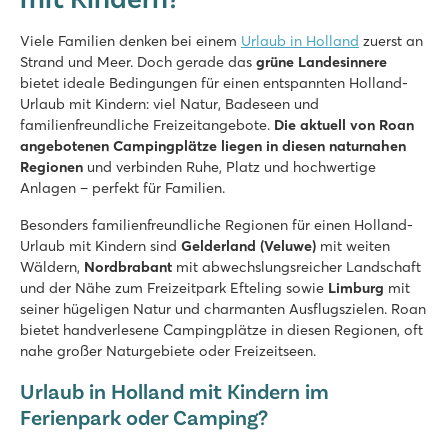
8.4
Beheiztes Hallenbad, coole Außenrutschen und Wasserspielp
Viele Familien denken bei einem
Urlaub in Holland
zuerst an
Schöne Lage in der Nähe der Loonse und Drunense Dünen
Strand und Meer. Doch gerade das
grüne Landesinnere
Nur 8 Minuten mit dem Auto vom Efteling-Vergnügungspark e
bietet ideale Bedingungen für einen entspannten Holland-
Urlaub mit Kindern: viel Natur, Badeseen und
Marvilla Parks Friese Meren
familienfreundliche Freizeitangebote.
Die aktuell von Roan
Marvilla Parks Friese Meren
angebotenen Campingplätze liegen in diesen naturnahen
Holland - - Friesland - Lemmer
Regionen
und verbinden Ruhe, Platz und hochwertige
Anlagen – perfekt für Familien.
★
★
★
★
8.4
Besonders familienfreundliche Regionen für einen Holland-
Überschaubares Hallenbad
Urlaub mit Kindern sind
Gelderland (Veluwe)
mit weiten
Gemütliches Restaurant mit schöner Terrasse
Wäldern,
Nordbrabant
mit abwechslungsreicher Landschaft
Das Slotermeer (See) ist zu Fuß erreichbar
und der Nähe zum Freizeitpark Efteling sowie
Limburg
mit
seiner hügeligen Natur und charmanten Ausflugszielen. Roan
De Schatberg
bietet handverlesene Campingplätze in diesen Regionen, oft
De Schatberg
nahe großer Naturgebiete oder Freizeitseen.
Holland - - Limburg - Sevenum
Urlaub in Holland mit Kindern im
★
★
★
★
★
Ferienpark oder Camping?
8.2
Hallenbad und Freibad mit Rutschen und Badesee mit Strand