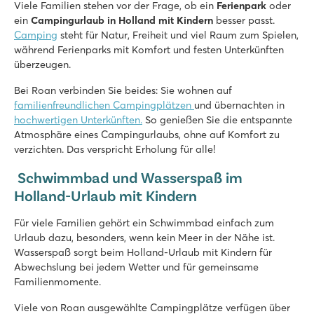
Viele Familien stehen vor der Frage, ob ein
Umfangreiches Unterhaltungsprogramm und Indoor-Spielpla
Ferienpark
oder
ein
An der wunderschönen Hochmoorlandschaft De Peel gelege
Campingurlaub in Holland mit Kindern
besser passt.
Camping
steht für Natur, Freiheit und viel Raum zum Spielen,
De Twee Bruggen
während Ferienparks mit Komfort und festen Unterkünften
De Twee Bruggen
überzeugen.
Holland - - Gelderland - Winterswijk
Bei Roan verbinden Sie beides: Sie wohnen auf
★
★
★
★
★
familienfreundlichen Campingplätzen
und übernachten in
9.7
hochwertigen Unterkünften.
So genießen Sie die entspannte
Innen- und Außenpool mit Rutschen
Atmosphäre eines Campingurlaubs, ohne auf Komfort zu
Themenpark Bumblebee World nur 20 Autominuten entfernt!
verzichten. Das verspricht Erholung für alle!
Mitten in der Nationalen Landschaft Winterswijk
Schwimmbad und Wasserspaß im
Vakantiepark Ackersate
Holland-Urlaub mit Kindern
Vakantiepark Ackersate
Holland - - Gelderland - Voorthuizen
Für viele Familien gehört ein Schwimmbad einfach zum
Urlaub dazu, besonders, wenn kein Meer in der Nähe ist.
★
★
★
★
★
Wasserspaß sorgt beim Holland-Urlaub mit Kindern für
9.1
Abwechslung bei jedem Wetter und für gemeinsame
Hallen- und Freibad und neuer Wasserspielplatz im Jahr 202
Familienmomente.
Vielfältiges Animationsprogramm für Jung & Alt
Großartiger Sternecamping auf der Veluwe
Viele von Roan ausgewählte Campingplätze verfügen über