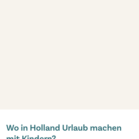
Marvilla Parks Kaatsheuvel
Marvilla Parks Kaatsheuvel
Wo in Holland Urlaub machen
Holland - - Nordbrabant - Kaatsheuvel
mit Kindern?
★
★
★
★