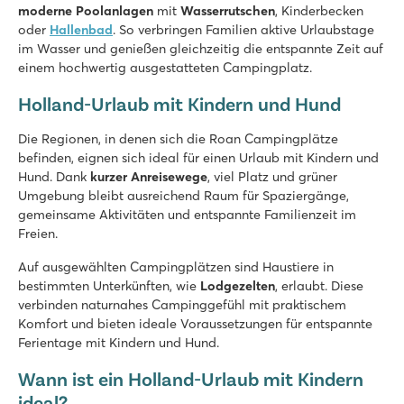
moderne Poolanlagen
mit
Wasserrutschen
, Kinderbecken
TerSpegelt
oder
Hallenbad
. So verbringen Familien aktive Urlaubstage
TerSpegelt
im Wasser und genießen gleichzeitig die entspannte Zeit auf
Holland - - Nordbrabant - Eersel
einem hochwertig ausgestatteten Campingplatz.
★
★
★
★
★
Holland-Urlaub mit Kindern und Hund
9
Hallenbad und überdachter SterrenStrand
Die Regionen, in denen sich die Roan Campingplätze
Einrichtungen und Animation für Groß & Klein
befinden, eignen sich ideal für einen Urlaub mit Kindern und
In den wunderschönen Kempen in Brabant gelegen
Hund. Dank
kurzer Anreisewege
, viel Platz und grüner
Umgebung bleibt ausreichend Raum für Spaziergänge,
gemeinsame Aktivitäten und entspannte Familienzeit im
Freien.
Auf ausgewählten Campingplätzen sind Haustiere in
bestimmten Unterkünften, wie
Lodgezelten
, erlaubt. Diese
verbinden naturnahes Campinggefühl mit praktischem
Komfort und bieten ideale Voraussetzungen für entspannte
Ferientage mit Kindern und Hund.
Wann ist ein Holland-Urlaub mit Kindern
ideal?