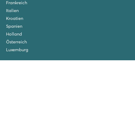
Frankreich
Italien
Kroatien
Spanien
Holland
Österreich
Luxemburg
Über
Über Roan
Blog
Pfingsturlaub
Eigenes Wartungsteam
Urlaub mit dem Auto
Eigene Mitarbeiter vor Ort
Gratis Kinderfahrräder
Praktische Extras zubuchen
Reisebedingungen