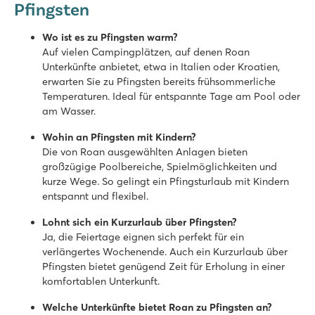
Pfingsten
Schönes Schwimmbad mit großer Rutsche
Die Mobilheime stehen auf großzügigen, grasbewachsenen St
Am Aisne-Fluss inmitten wunderschöner Natur
Wo ist es zu Pfingsten warm?
Auf vielen Campingplätzen, auf denen Roan
Château de Galaure
Unterkünfte anbietet, etwa in Italien oder Kroatien,
Château de Galaure
erwarten Sie zu Pfingsten bereits frühsommerliche
Frankreich - Südfrankreich - Drôme - Châteauneuf-de-Galaure
Temperaturen. Ideal für entspannte Tage am Pool oder
am Wasser.
★
★
★
★
7.5
Wohin an Pfingsten mit Kindern?
Garantierter Wasserspaß für Jung & Alt
Die von Roan ausgewählten Anlagen bieten
Viele Outdoor-Aktivitäten in der Umgebung
großzügige Poolbereiche, Spielmöglichkeiten und
Nur 200 Meter von einem See und Fluss entfernt
kurze Wege. So gelingt ein Pfingsturlaub mit Kindern
entspannt und flexibel.
hu Norcenni Girasole village
hu Norcenni Girasole village
Lohnt sich ein Kurzurlaub über Pfingsten?
Italien - Mittel- und Süditalien - Toskana - Figline Valdarno
Ja, die Feiertage eignen sich perfekt für ein
verlängertes Wochenende. Auch ein Kurzurlaub über
★
★
★
★
Pfingsten bietet genügend Zeit für Erholung in einer
8.8
komfortablen Unterkunft.
2 große Poolbereiche mit Lagunen-Becken
Unendlicher Sport- und Spielspaß auf dem Campingplatz
Welche Unterkünfte bietet Roan zu Pfingsten an?