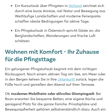
★
★
★
★
★
Ein Kurzurlaub über Pfingsten in
Holland
zeichnet sich
9.7
durch eine kurze Anreise, viel Natur und Bewegung aus.
Innen- und Außenpool mit Rutschen
Weitläufige Landschaften und moderne Ferienparks
Themenpark Bumblebee World nur 20 Autominuten entfernt!
schaffen ideale Bedingungen für aktive Tage.
Mitten in der Nationalen Landschaft Winterswijk
Ein Pfingsturlaub in Österreich spricht Gäste an, die
Vakantiepark Ackersate
Berglandschaften, Wanderungen und frische Luft
Vakantiepark Ackersate
schätzen
Holland - - Gelderland - Voorthuizen
Wohnen mit Komfort - Ihr Zuhause
★
★
★
★
★
9.1
für die Pfingsttage
Hallen- und Freibad und neuer Wasserspielplatz im Jahr 202
Vielfältiges Animationsprogramm für Jung & Alt
Ein gelungener Pfingsturlaub beginnt mit dem richtigen
Großartiger Sternecamping auf der Veluwe
Rückzugsort. Nach einem aktiven Tag am See, am Meer oder
in den Bergen kehren Sie in Ihre
Unterkunft
zurück, legen die
Mayotte Vacances
Füße hoch und genießen den Abend auf Ihrer Terrasse.
Mayotte Vacances
Frankreich - Südfrankreich - Les Landes - Biscarrosse
Ob
modernes Mobilheim oder stilvolles Glampingzelt
: Bei
Roan erwarten Sie bequeme Betten, eine eigene Küche und
★
★
★
★
★
genügend Platz für die ganze Familie. Privatsphäre und
9.1
Bewegungsfreiheit gehören selbstverständlich dazu. Auch ein