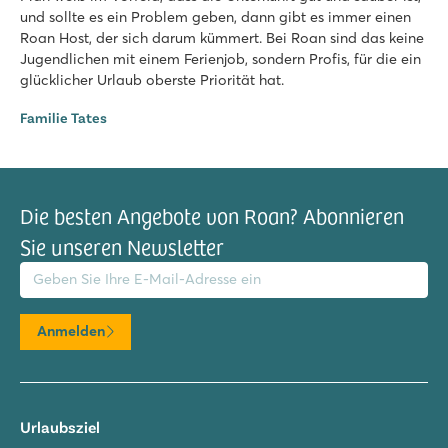
Les Chardons Bleus de la Turballe
und sollte es ein Problem geben, dann gibt es immer einen
Frankreich - Nordfrankreich - Bretagne - La Turballe
Roan Host, der sich darum kümmert. Bei Roan sind das keine
Jugendlichen mit einem Ferienjob, sondern Profis, für die ein
★
★
★
★
glücklicher Urlaub oberste Priorität hat.
8.7
Toller Außen- und Innenpool
Familie Tates
Direkt an der Atlantikküste
15 Autominuten bis zu mittelalterlichen Stadt Guérande
Die besten Angebote von Roan? Abonnieren
Sie unseren Newsletter
il-Adresse
Anmelden
Urlaubsziel