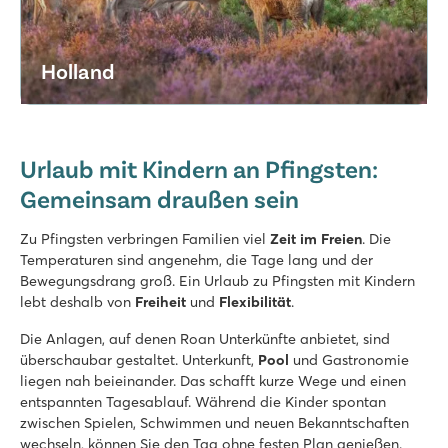
Le Domaine du Clarys
Frankreich - Mittelfrankreich - Vendée - Saint Jean de Monts
★
★
★
★
★
Holland
8.8
Cooler Pool mit coolen Rutschen und Spacebowl!
Kurzer Spaziergang zum schönen Sandstrand
Viel Unterhaltung in der Hochsaison
Urlaub mit Kindern an Pfingsten:
Le Soleil de la Méditerranée
Gemeinsam draußen sein
Le Soleil de la Méditerranée
Frankreich - Südfrankreich - Languedoc-Roussillon - Saint Cyprien
Zu Pfingsten verbringen Familien viel
Zeit im Freien
. Die
Temperaturen sind angenehm, die Tage lang und der
★
★
★
★
★
Bewegungsdrang groß. Ein Urlaub zu Pfingsten mit Kindern
8.5
lebt deshalb von
Freiheit
und
Flexibilität
.
Schöne Poollandschaft mit schnellen Rutschen
Animationsprogramm für Groß und Klein
Die Anlagen, auf denen Roan Unterkünfte anbietet, sind
Shuttlebus zum Strand
überschaubar gestaltet. Unterkunft,
Pool
und Gastronomie
liegen nah beieinander. Das schafft kurze Wege und einen
L'Ideal
entspannten Tagesablauf. Während die Kinder spontan
L'Ideal
zwischen Spielen, Schwimmen und neuen Bekanntschaften
Frankreich - Mittelfrankreich - Annecy - Lathuile
wechseln, können Sie den Tag ohne festen Plan genießen.