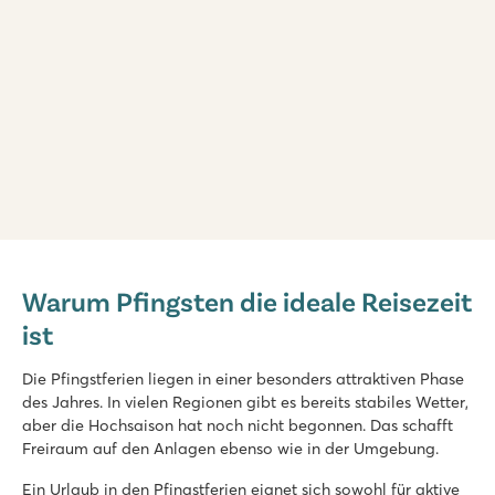
Marvilla Parks Kaatsheuvel
Marvilla Parks Kaatsheuvel
Warum Pfingsten die ideale Reisezeit
Holland - - Nordbrabant - Kaatsheuvel
ist
★
★
★
★
8.4
Die Pfingstferien liegen in einer besonders attraktiven Phase
Beheiztes Hallenbad, coole Außenrutschen und Wasserspielp
des Jahres. In vielen Regionen gibt es bereits stabiles Wetter,
Schöne Lage in der Nähe der Loonse und Drunense Dünen
aber die Hochsaison hat noch nicht begonnen. Das schafft
Nur 8 Minuten mit dem Auto vom Efteling-Vergnügungspark e
Freiraum auf den Anlagen ebenso wie in der Umgebung.
Marvilla Parks Friese Meren
Ein Urlaub in den Pfingstferien eignet sich sowohl für aktive
Marvilla Parks Friese Meren