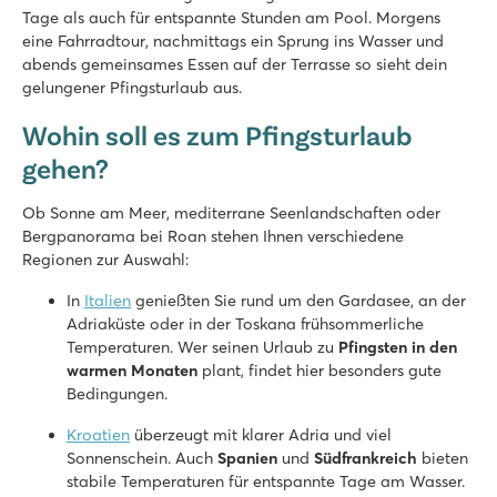
Tage als auch für entspannte Stunden am Pool. Morgens
Holland - - Friesland - Lemmer
eine Fahrradtour, nachmittags ein Sprung ins Wasser und
★
★
★
★
abends gemeinsames Essen auf der Terrasse so sieht dein
8.4
gelungener Pfingsturlaub aus.
Überschaubares Hallenbad
Wohin soll es zum Pfingsturlaub
Gemütliches Restaurant mit schöner Terrasse
Das Slotermeer (See) ist zu Fuß erreichbar
gehen?
De Schatberg
Ob Sonne am Meer, mediterrane Seenlandschaften oder
De Schatberg
Bergpanorama bei Roan stehen Ihnen verschiedene
Holland - - Limburg - Sevenum
Regionen zur Auswahl:
★
★
★
★
★
In
Italien
genießten Sie rund um den Gardasee, an der
8.2
Adriaküste oder in der Toskana frühsommerliche
Hallenbad und Freibad mit Rutschen und Badesee mit Strand
Temperaturen. Wer seinen Urlaub zu
Pfingsten in den
Umfangreiches Unterhaltungsprogramm und Indoor-Spielpla
warmen
Monaten
plant, findet hier besonders gute
An der wunderschönen Hochmoorlandschaft De Peel gelege
Bedingungen.
De Twee Bruggen
Kroatien
überzeugt mit klarer Adria und viel
De Twee Bruggen
Sonnenschein. Auch
Spanien
und
Südfrankreich
bieten
Holland - - Gelderland - Winterswijk
stabile Temperaturen für entspannte Tage am Wasser.