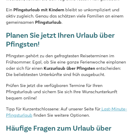
★
★
★
★
Ein
Pfingsturlaub mit Kindern
bleibt so unkompliziert und
8.8
aktiv zugleich. Genau das schätzen viele Familien an einem
Poolbereich mit 5 tollen Rutschen
gemeinsamen
Pfingsturlaub
.
Umgeben von wunderschöner Landschaft
Der See von Annecy ist zu Fuß erreichbar
Planen Sie jetzt Ihren Urlaub über
Okay Lido
Pfingsten!
Okay Lido
Italien - Norditalien - Lago Maggiore - Lisanza Sesto Calende
Pfingsten gehört zu den gefragtesten Reiseterminen im
Frühsommer. Egal, ob Sie eine ganze Ferienwoche einplanen
★
★
★
★
oder sich für einen
Kurzurlaub über Pfingsten
entscheiden:
6.8
Die beliebtesten Unterkünfte sind früh ausgebucht.
Schöner Pool mit übersichtlichem Kinderbecken
Perfekte Lage direkt am Lago Maggiore
Prüfen Sie jetzt die verfügbaren Termine für Ihren
Machen Sie einen Tagesausflug an den Ortasee
Pfingsturlaub und sichern Sie sich Ihre Wunschunterkunft
bequem online!
La Croix du Vieux Pont
La Croix du Vieux Pont
Tipp für Kurzentschlossene: Auf unserer Seite für
Last-Minute-
Frankreich - Nordfrankreich - Picardie - Berny Rivière
Pfingsturlaub
finden Sie weitere Optionen.
★
★
★
★
★
Häufige Fragen zum Urlaub über
7.9