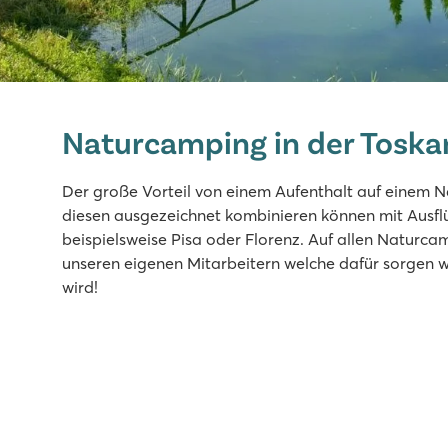
hu Park Albatros village
hu Park Albatros village
Naturcamping in der Toska
Italien - Mittel- und Süditalien - Toskana - San Vincenzo
★
★
★
★
Der große Vorteil von einem Aufenthalt auf einem N
8.9
diesen ausgezeichnet kombinieren können mit Ausflü
3 große Lagunenbecken mit breiter Rutsche
beispielsweise Pisa oder Florenz. Auf allen Naturca
Strand in Gehweite
unseren eigenen Mitarbeitern welche dafür sorgen 
Besuchen Sie das quirlige San Vincenzo
wird!
hu Norcenni Girasole village
hu Norcenni Girasole village
Italien - Mittel- und Süditalien - Toskana - Figline Valdarno
★
★
★
★
8.8