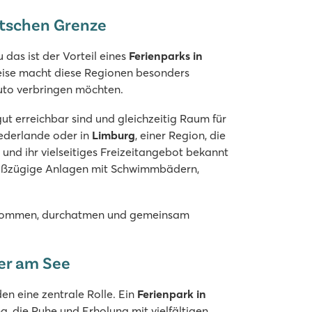
utschen Grenze
das ist der Vorteil eines
Ferienparks in
reise macht diese Regionen besonders
 Auto verbringen möchten.
gut erreichbar sind und gleichzeitig Raum für
Niederlande oder in
Limburg
, einer Region, die
t und ihr vielseitiges Freizeitangebot bekannt
großzügige Anlagen mit Schwimmbädern,
 ankommen, durchatmen und gemeinsam
er am See
den eine zentrale Rolle. Ein
Ferienpark in
 die Ruhe und Erholung mit vielfältigen