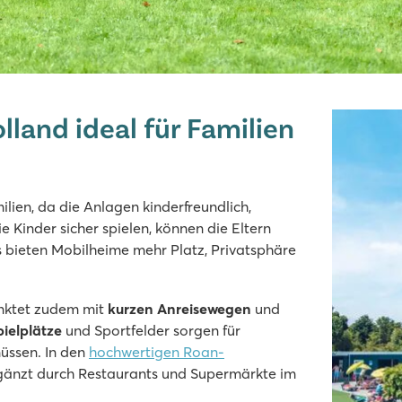
land ideal für Familien
milien, da die Anlagen kinderfreundlich,
pielplatz
e Kinder sicher spielen, können die Eltern
nen
s bieten Mobilheime mehr Platz, Privatsphäre
park entfernt
nktet zudem mit
kurzen Anreisewegen
und
pielplätze
und Sportfelder sorgen für
üssen. In den
hochwertigen Roan-
gänzt durch Restaurants und Supermärkte im