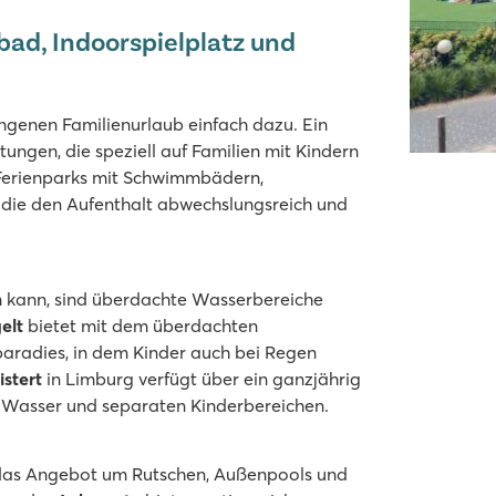
ad, Indoorspielplatz und
genen Familienurlaub einfach dazu. Ein
htungen, die speziell auf Familien mit Kindern
 Ferienparks mit Schwimmbädern,
 die den Aufenthalt abwechslungsreich und
Strand
elplatz
n kann, sind überdachte Wasserbereiche
elegen
elt
bietet mit dem überdachten
paradies, in dem Kinder auch bei Regen
istert
in Limburg verfügt über ein ganzjährig
Wasser und separaten Kinderbereichen.
das Angebot um Rutschen, Außenpools und