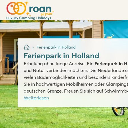
Ferienpark in Holland
Ferienpark in Holland
Erholung ohne lange Anreise: Ein
Ferienpark in H
und Natur verbinden möchten. Die Niederlande 
vielen Bademöglichkeiten und besonders kinderf
Sie in hochwertigen Mobilheimen oder Glampingz
deutschen Grenze. Freuen Sie sich auf Schwimmbäd
und Hund. Prüfen Sie jetzt direkt online die Verfü
Weiterlesen