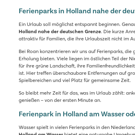
9
Hallenbad und überdachter SterrenStrand
Ferienparks in Holland nahe der de
Einrichtungen und Animation für Groß & Klein
In den wunderschönen Kempen in Brabant gelegen
Ein Urlaub soll möglichst entspannt beginnen. Genau 
Holland nahe der deutschen Grenze
. Die kurze An
attraktiv für Familien, die ihre Urlaubszeit nicht im
Bei Roan konzentrieren wir uns auf Ferienparks, die 
Erholung bieten. Viele liegen im östlichen Teil der 
für ihre grüne Landschaft, ihre Familienfreundlichkei
ist. Hier treffen überschaubare Entfernungen auf 
Spielbereichen und viel Platz für gemeinsame Zeit.
So bleibt mehr Zeit für das, was im Urlaub zählt:
genießen – von der ersten Minute an.
Ferienpark in Holland am Wasser od
Wasser spielt in vielen Ferienparks in den Niederlan
Holland am Wasser
bietet eine naturnahe Umgebung,