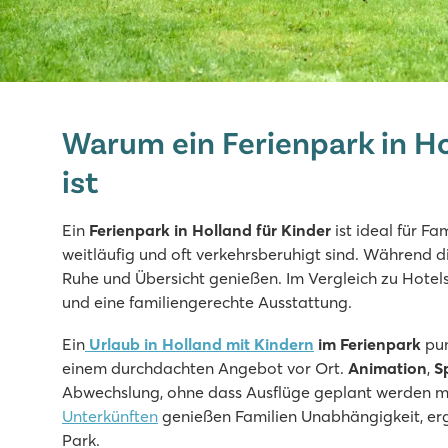
Marvilla Parks Kaatsheuvel
Marvilla Parks Kaatsheuvel
Warum ein Ferienpark in Hol
Holland - - Nordbrabant - Kaatsheuvel
ist
★
★
★
★
8.4
Ein
Ferienpark in Holland für Kinder
ist ideal für Fa
Beheiztes Hallenbad, coole Außenrutschen und Wassers
weitläufig und oft verkehrsberuhigt sind. Während di
Schöne Lage in der Nähe der Loonse und Drunense Dü
Ruhe und Übersicht genießen. Im Vergleich zu Hotel
Nur 8 Minuten mit dem Auto vom Efteling-Vergnügungs
und eine familiengerechte Ausstattung.
Marvilla Parks Friese Meren
Ein
Urlaub in Holland mit Kindern
im Ferienpark
pu
Marvilla Parks Friese Meren
einem durchdachten Angebot vor Ort.
Animation
,
S
Holland - - Friesland - Lemmer
Abwechslung, ohne dass Ausflüge geplant werden m
★
★
★
★
Unterkünften
genießen Familien Unabhängigkeit, er
8.4
Park.