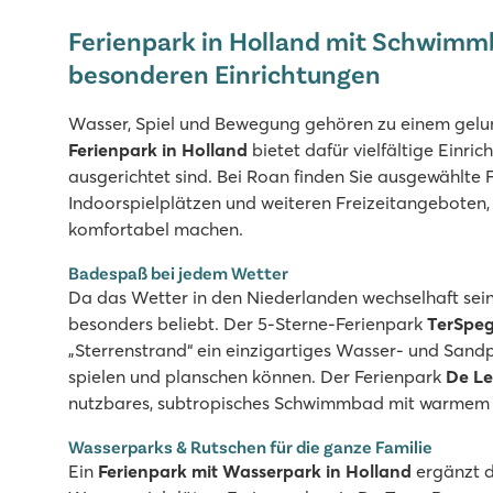
Überschaubares Hallenbad
Ferienpark in Holland mit Schwimmb
Gemütliches Restaurant mit schöner Terrasse
Das Slotermeer (See) ist zu Fuß erreichbar
besonderen Einrichtungen
De Schatberg
Wasser, Spiel und Bewegung gehören zu einem gelun
De Schatberg
Ferienpark in Holland
bietet dafür vielfältige Einric
Holland - - Limburg - Sevenum
ausgerichtet sind. Bei Roan finden Sie ausgewählte
Indoorspielplätzen und weiteren Freizeitangeboten,
★
★
★
★
★
komfortabel machen.
8.2
Hallenbad und Freibad mit Rutschen und Badesee mit 
Badespaß bei jedem Wetter
Umfangreiches Unterhaltungsprogramm und Indoor-Spi
Da das Wetter in den Niederlanden wechselhaft sei
An der wunderschönen Hochmoorlandschaft De Peel g
besonders beliebt. Der 5-Sterne-Ferienpark
TerSpeg
„Sterrenstrand“ ein einzigartiges Wasser- und Sand
De Twee Bruggen
spielen und planschen können. Der Ferienpark
De Le
De Twee Bruggen
nutzbares, subtropisches Schwimmbad mit warmem 
Holland - - Gelderland - Winterswijk
Wasserparks & Rutschen für die ganze Familie
★
★
★
★
★
Ein
Ferienpark mit Wasserpark in Holland
ergänzt 
9.7