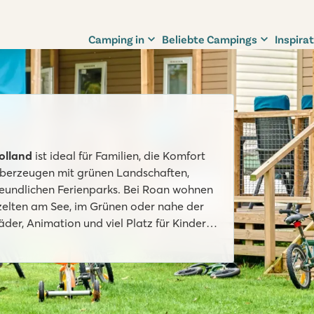
Camping in
Beliebte Campings
Inspirat
olland
ist ideal für Familien, die Komfort
überzeugen mit grünen Landschaften,
reundlichen Ferienparks. Bei Roan wohnen
elten am See, im Grünen oder nahe der
er, Animation und viel Platz für Kinder
gbarkeit Ihres Ferienparks in Holland.