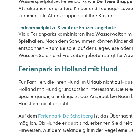
Wasserspielplätze. Ferienparks wie
De Twee Brugge
Innen- und Außenpool mit Rutschen
Attraktionen für größere Kinder und Teenager sowie 
Themenpark Bumblebee World nur 20 Autominuten entf
kommen alle Altersgruppen auf ihre Kosten.
Mitten in der Nationalen Landschaft Winterswijk
Indoorspielplätze & weitere Freizeitangebote
Vakantiepark Ackersate
Viele Ferienparks kombinieren ihre Wasserwelten m
Vakantiepark Ackersate
Spielhallen
. Nach dem Schwimmen können Kinder dire
Holland - - Gelderland - Voorthuizen
entspannen – zum Beispiel auf der Liegewiese oder
Wasser-, Spiel- und Freizeitangeboten sorgt für Ab
★
★
★
★
★
9.1
Ferienpark in Holland mit Hund
Hallen- und Freibad und neuer Wasserspielplatz im Ja
Vielfältiges Animationsprogramm für Jung & Alt
Für Familien, die ihren Hund im Urlaub nicht zu Hause
Großartiger Sternecamping auf der Veluwe
Holland mit Hund grundsätzlich interessant. Die Ni
Spaziergänge, allerdings ist das Angebot bei Roan 
TerSpegelt
Haustiere nicht erlaubt.
TerSpegelt
Holland - - Nordbrabant - Eersel
Auf dem
Ferienpark De Schatberg
ist das Übernacht
möglich. Ob Hunde erlaubt sind, erkennen Sie direk
★
★
★
★
★
Hinweisen. Auf dem Gelände gilt in der Regel eine Le