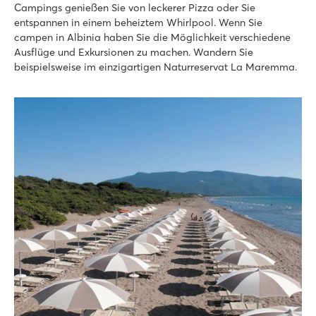
Campings genießen Sie von leckerer Pizza oder Sie
Besuchen Sie das quirlige San Vincenzo
entspannen in einem beheiztem Whirlpool. Wenn Sie
campen in Albinia haben Sie die Möglichkeit verschiedene
hu Norcenni Girasole village
Ausflüge und Exkursionen zu machen. Wandern Sie
hu Norcenni Girasole village
beispielsweise im einzigartigen Naturreservat La Maremma.
Italien - Mittel- und Süditalien - Toskana - Figline Valdarno
★
★
★
★
8.8
2 große Poolbereiche mit Lagunen-Becken
Unendlicher Sport- und Spielspaß auf dem Campingplatz
Besuchen Sie die Städte Siena, Pisa und Lucca
hu Montescudaio village
hu Montescudaio village
Italien - Mittel- und Süditalien - Toskana - Montescudaio
★
★
★
★
8.6
Neues Lagunenbecken und eine 80 m lange Rutsche
Mobilheime in schönen, schattigen Straßen
Besuchen Sie die weißen Strände von Vada