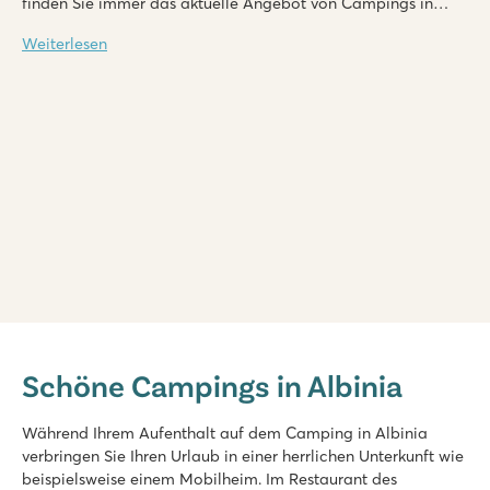
finden Sie immer das aktuelle Angebot von Campings in
Albinia. Sie werden sicherlich fündig und werden einen tollen
Weiterlesen
Urlaub erleben. Auch die Umgebung hält für jeden etwas
bereit.
hu Park Albatros village
hu Park Albatros village
Schöne Campings in Albinia
Italien - Mittel- und Süditalien - Toskana - San Vincenzo
★
★
★
★
Während Ihrem Aufenthalt auf dem Camping in Albinia
8.9
verbringen Sie Ihren Urlaub in einer herrlichen Unterkunft wie
3 große Lagunenbecken mit breiter Rutsche
beispielsweise einem Mobilheim. Im Restaurant des
Strand in Gehweite