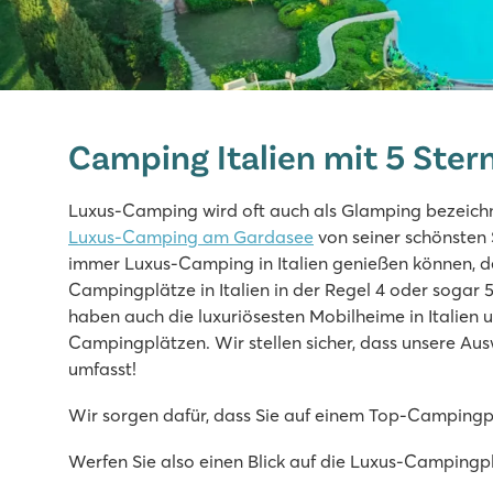
hu Eraclea Mare
hu Eraclea Mare
Camping Italien mit 5 Ster
Italien - Norditalien - Adriaküste - Eraclea Mare
★
★
★
★
★
Luxus-Camping wird oft auch als Glamping bezeichne
Neu: 9.000 m² großer Wasserpark mit Rutschen
Luxus-Camping am Gardasee
von seiner schönsten S
Mobilheime in autofreien, stimmungsvollen Straßen
immer Luxus-Camping in Italien genießen können, de
In der Nähe des berühmten Venedig, Murano und Bura
Campingplätze in Italien in der Regel 4 oder sogar 
haben auch die luxuriösesten Mobilheime in Italien
Pra'delle Torri
Campingplätzen. Wir stellen sicher, dass unsere Au
Pra'delle Torri
umfasst!
Italien - Norditalien - Adriaküste - Caorle
Wir sorgen dafür, dass Sie auf einem Top-Campingpl
★
★
★
★
9.1
Werfen Sie also einen Blick auf die Luxus-Campingplä
Riesiges Schwimmparadies von über 36.000 m² mit coo